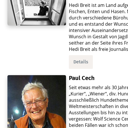
Hedi Breit ist am Land au
Fischen, Enten und Hasen. 
durch verschiedene Bürohun
und es entstand der Wunsc
intensiver Auseinandersetz
Wunsch in Gestalt von Jag
seither an der Seite ihres 
Hedi Breit als freie Journal
Details
Paul Cech
Seit etwas mehr als 30 Jahr
„Kurier“, „Wiener“, div. Hu
ausschließlich Hundetheme
Weltmeisterschaften in div
Ausstellungen bis hin zu i
vergessen: Wolf Science Cen
beiden Fällen war ich scho