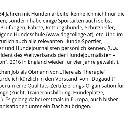
34 Jahren mit Hunden arbeite, kenne ich nicht nur die
, sondern habe einige Sportarten auch selbst
-Prüfungen, Fährte, Rettungshunde, Schutzhelfer,
igene Hundeschule (www.dogcollege.at), etc. Und im
türlich auch alle relevanten Hunde-Sportler,
er und Hundejournalisten persönlich kennen. (U.a.
räsident des Weltverbands der Hundejournalisten –
n“. 2016 in England wieder für vier Jahre gewählt ).
en Job als Obmann von „Tiere als Therapie“
wurde ich kürzlich in den Vorstand von „Dogaudit“
bei um eine Qualitäts-Zertifizierungs-Organisation für
ange (Zucht, Trainerausbildung, Hundeplätze,
). Es gelang dabei erstmals in Europa, auch bisher
nisationen unter ein Dach zu bringen.