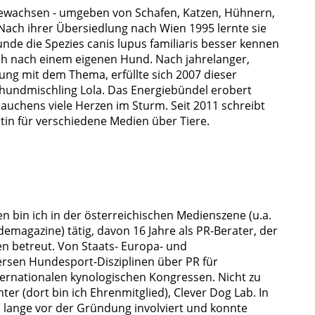
fgewachsen - umgeben von Schafen, Katzen, Hühnern,
Nach ihrer Übersiedlung nach Wien 1995 lernte sie
de die Spezies canis lupus familiaris besser kennen
h nach einem eigenen Hund. Nach jahrelanger,
ung mit dem Thema, erfüllte sich 2007 dieser
dhundmischling Lola. Das Energiebündel erobert
Frauchens viele Herzen im Sturm. Seit 2011 schreibt
istin für verschiedene Medien über Tiere.
en bin ich in der österreichischen Medienszene (u.a.
ndemagazine) tätig, davon 16 Jahre als PR-Berater, der
n betreut. Von Staats- Europa- und
ersen Hundesport-Disziplinen über PR für
nternationalen kynologischen Kongressen. Nicht zu
ter (dort bin ich Ehrenmitglied), Clever Dog Lab. In
n lange vor der Gründung involviert und konnte