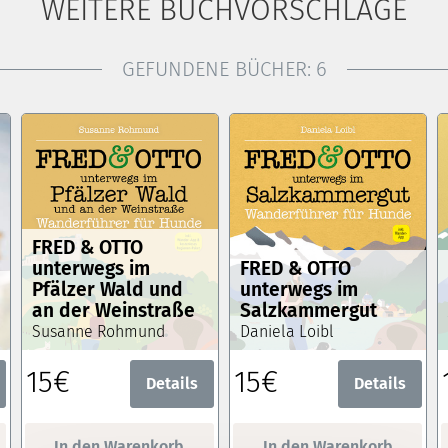
WEITERE BUCHVORSCHLÄGE
GEFUNDENE BÜCHER:
6
FRED & OTTO
unterwegs im
FRED & OTTO
Pfälzer Wald und
unterwegs im
an der Weinstraße
Salzkammergut
Susanne Rohmund
Daniela Loibl
15€
15€
Details
Details
In den Warenkorb
In den Warenkorb