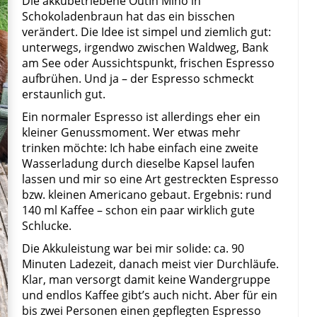
Die akkubetriebene OutIn Mino in
Schokoladenbraun hat das ein bisschen
verändert. Die Idee ist simpel und ziemlich gut:
unterwegs, irgendwo zwischen Waldweg, Bank
am See oder Aussichtspunkt, frischen Espresso
aufbrühen. Und ja – der Espresso schmeckt
erstaunlich gut.
Ein normaler Espresso ist allerdings eher ein
kleiner Genussmoment. Wer etwas mehr
trinken möchte: Ich habe einfach eine zweite
Wasserladung durch dieselbe Kapsel laufen
lassen und mir so eine Art gestreckten Espresso
bzw. kleinen Americano gebaut. Ergebnis: rund
140 ml Kaffee – schon ein paar wirklich gute
Schlucke.
Die Akkuleistung war bei mir solide: ca. 90
Minuten Ladezeit, danach meist vier Durchläufe.
Klar, man versorgt damit keine Wandergruppe
und endlos Kaffee gibt’s auch nicht. Aber für ein
bis zwei Personen einen gepflegten Espresso