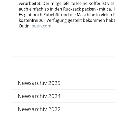
verarbeitet. Der mitgelieferte kleine Koffer ist v
auch einfach so in den Rucksack packen - mit ca. 
Es gibt noch Zubehör und die Maschine in vielen F
kostenfrei zur Verfügung gestellt bekommen habe
Outin:
outin.com
Newsarchiv 2025
Newsarchiv 2024
Werbung | Produkttest mit Joe Nimble:
Da guckt Dix ...
Newsarchiv 2022
03.12.2025
Lesung mit Manfred Suttinger in