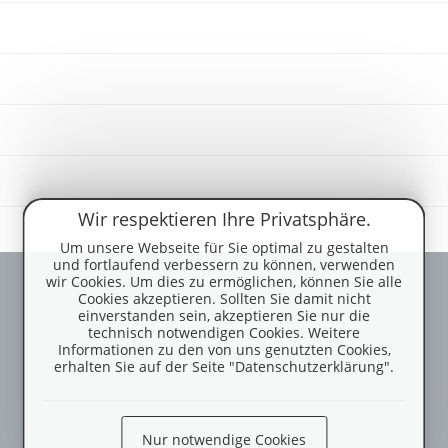
eigenen Pilgerausweis hattest du sogar auf dem
Jakobsweg, Seen haben wir durchschwommen, du
hast mir so...
Das Hunde-Outdoor-Magazin
Wir respektieren Ihre Privatsphäre.
26.10.2016
Ein Start-up vernetzt die Tierheime und
Um unsere Webseite für Sie optimal zu gestalten
Canicross, Scooter & Bikejöring, Gipfel stürmen
hilft bei der Vermittlung
und fortlaufend verbessern zu können, verwenden
und rasante Outdoor-Touren... wir sind auf die
wir Cookies. Um dies zu ermöglichen, können Sie alle
21.08.2013
Cookies akzeptieren. Sollten Sie damit nicht
Zeitschrift #dogandsportmagazin...
einverstanden sein, akzeptieren Sie nur die
Daniel Medding, einer der Gründer von
technisch notwendigen Cookies. Weitere
www.tierheimhelden.de, ist sich sicher: Tiere aus
Informationen zu den von uns genutzten Cookies,
erhalten Sie auf der Seite "Datenschutzerklärung".
Tierheimen sind alles andere als Vierbeiner 2.
Klasse. Für...
Nur notwendige Cookies